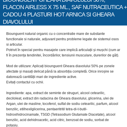
FLACON AIRLESS X 75 ML., SAF NUTRACEUTICA +
CADOU 4 PLASTURI HOT ARNICA SI GHEARA
DIAVOLULUI
Biounguent natural organic cu o concentratie mare de substante
functionale si naturale, adjuvant pentru probleme legate de sistemul osos
si articular.
Potrivit în special pentru masajele care implică articulații și mușchi (cum ar
fi în prezența tendinitei, încordărilor, tensiunii musculare, durerilor de gât).
Mod de utilizare: Aplicați biounguent Gheara diavolului 50% pe zonele
afectate și masați delicat până la absorbția completă. Orice inroșire se
datorează cantității mari de ingrediente active.
Evitați contactul cu ochii.
Ingrediente: apa, extract de seminte de struguri, alcool cetearilic,
deciloleat, extract din radacina de Gheara diavolului, glicerina, ulei de
Argan, ulei de masline, tocoferol, sulfat de sodiu cetearilic, parfum, alcool
benzilic, etilhexilglicerina, pentaeritritil tetra-di-t-butil-
hidroxihidrocinamate, TSGD (Tetrasodium Glutamate Diacetate), alcool
benzilic, acid dehidroacetic, acid citric, benzoat de sodiu, sorbat de
potasiu.