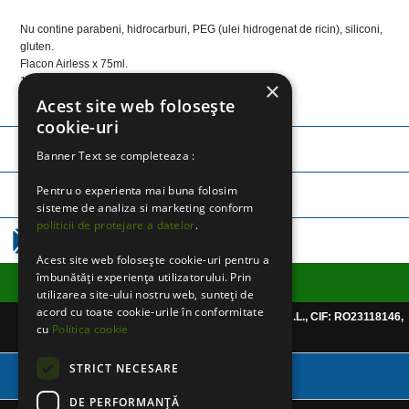
Nu contine parabeni, hidrocarburi, PEG (ulei hidrogenat de ricin), siliconi,
gluten.
Flacon Airless x 75ml.
100% produs in Italia.
×
Vegan.
Acest site web folosește
Produs cu certificat Bio, agricultura ecologica.
cookie-uri
TELEFON:
0745 252 971
Banner Text se completeaza :
Pentru o experienta mai buna folosim
TELEFON:
0757 365 250
sisteme de analiza si marketing conform
politicii de protejare a datelor
.
EMAIL:
CLICK AICI
Acest site web folosește cookie-uri pentru a
îmbunătăți experiența utilizatorului. Prin
Informatii utile
utilizarea site-ului nostru web, sunteți de
acord cu toate cookie-urile în conformitate
Website detinut de CHRISPHARMABLUE S.R.L., CIF: RO23118146,
cu
Politica cookie
Reg.Com: J40/999/2008
STRICT NECESARE
Varianta Desktop
DE PERFORMANȚĂ