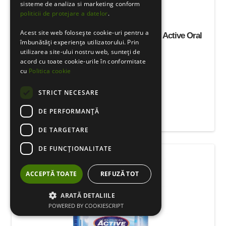
sisteme de analiza si marketing conform
politicii de protejare a datelor
.
Acest site web folosește cookie-uri pentru a
Periuta interdentara cu 10 microcapete Active Oral
îmbunătăți experiența utilizatorului. Prin
Care
utilizarea site-ului nostru web, sunteți de
acord cu toate cookie-urile în conformitate
cu
Politica cookie
STRICT NECESARE
12.80 Lei
DE PERFORMANȚĂ
DE TARGETARE
DE FUNCŢIONALITATE
ACCEPTĂ TOATE
REFUZĂ TOT
ARATĂ DETALIILE
POWERED BY COOKIESCRIPT