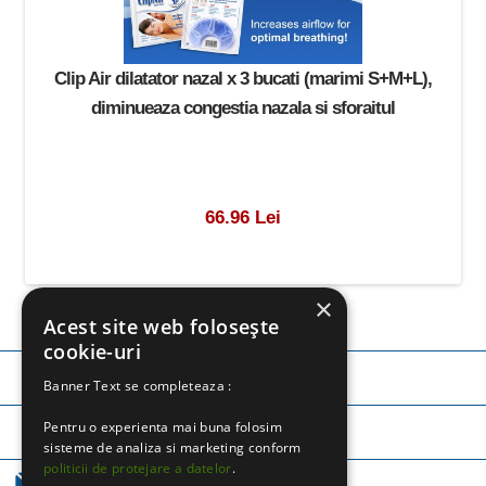
Clip Air dilatator nazal x 3 bucati (marimi S+M+L),
diminueaza congestia nazala si sforaitul
66.96 Lei
×
Acest site web folosește
cookie-uri
TELEFON:
0745 252 971
Banner Text se completeaza :
Pentru o experienta mai buna folosim
TELEFON:
0757 365 250
sisteme de analiza si marketing conform
politicii de protejare a datelor
.
EMAIL:
CLICK AICI