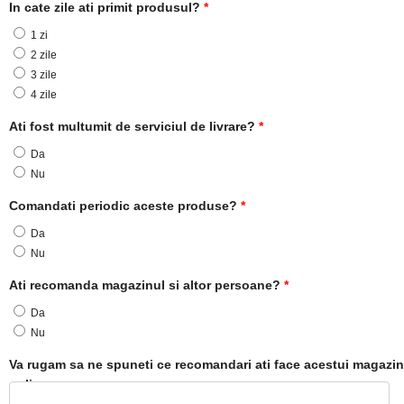
In cate zile ati primit produsul?
*
1 zi
2 zile
3 zile
4 zile
Ati fost multumit de serviciul de livrare?
*
Da
Nu
Comandati periodic aceste produse?
*
Da
Nu
Ati recomanda magazinul si altor persoane?
*
Da
Nu
Va rugam sa ne spuneti ce recomandari ati face acestui magazin
online: