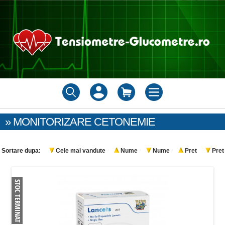
» MONITORIZARE CETONEMIE
Sortare dupa:
Cele mai vandute
Nume
Nume
Pret
Pret