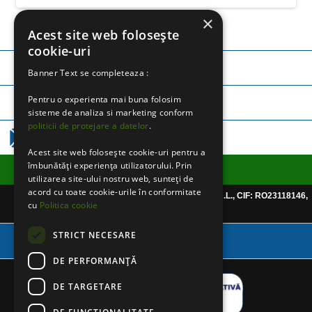
×
Acest site web folosește
cookie-uri
TELEFON:
0745 252 971
Banner Text se completeaza :
Pentru o experienta mai buna folosim
TELEFON:
0757 365 250
sisteme de analiza si marketing conform
politicii de protejare a datelor
.
EMAIL:
CLICK AICI
Acest site web folosește cookie-uri pentru a
îmbunătăți experiența utilizatorului. Prin
Informatii utile
utilizarea site-ului nostru web, sunteți de
acord cu toate cookie-urile în conformitate
Website detinut de CHRISPHARMABLUE S.R.L., CIF: RO23118146,
cu
Politica cookie
Reg.Com: J40/999/2008
STRICT NECESARE
Varianta Desktop
DE PERFORMANȚĂ
DE TARGETARE