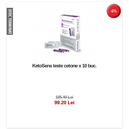
-6%
KetoSens teste cetone x 10 buc.
105.40 Lei
99.20 Lei