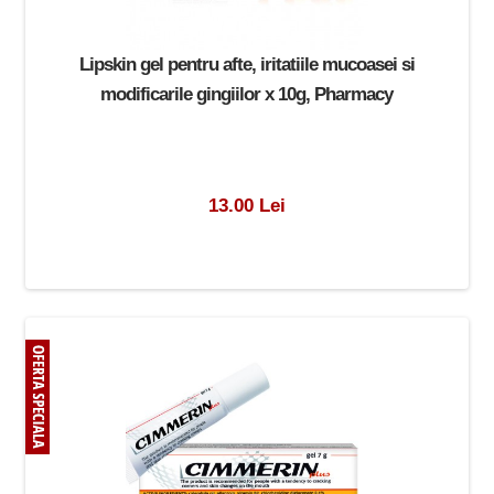
Lipskin gel pentru afte, iritatiile mucoasei si
modificarile gingiilor x 10g, Pharmacy
13.00 Lei