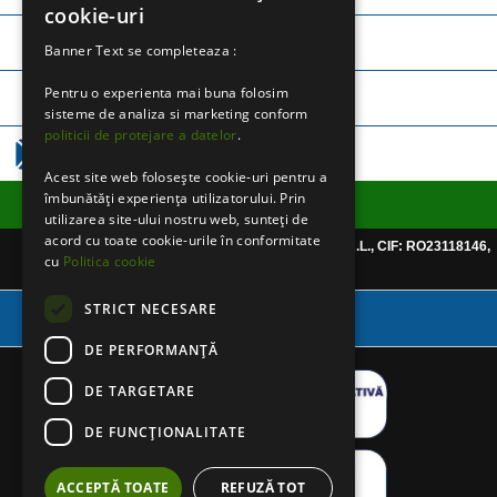
cookie-uri
TELEFON:
0745 252 971
Banner Text se completeaza :
Pentru o experienta mai buna folosim
TELEFON:
0757 365 250
sisteme de analiza si marketing conform
politicii de protejare a datelor
.
EMAIL:
CLICK AICI
Acest site web folosește cookie-uri pentru a
îmbunătăți experiența utilizatorului. Prin
Informatii utile
utilizarea site-ului nostru web, sunteți de
acord cu toate cookie-urile în conformitate
Website detinut de CHRISPHARMABLUE S.R.L., CIF: RO23118146,
cu
Politica cookie
Reg.Com: J40/999/2008
STRICT NECESARE
Varianta Desktop
DE PERFORMANȚĂ
DE TARGETARE
DE FUNCŢIONALITATE
ACCEPTĂ TOATE
REFUZĂ TOT