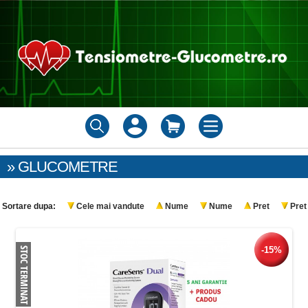
» GLUCOMETRE
Sortare dupa:
Cele mai vandute
Nume
Nume
Pret
Pret
-15%