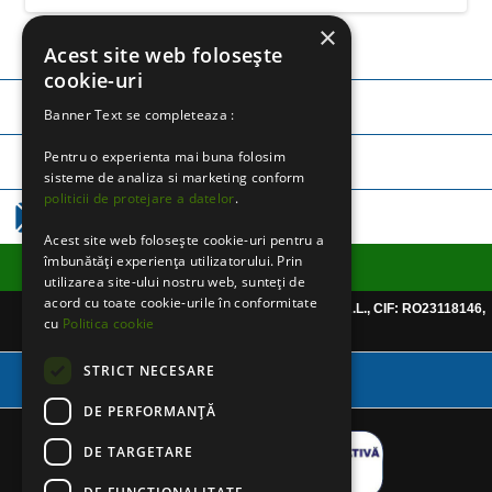
×
Acest site web folosește
cookie-uri
TELEFON:
0745 252 971
Banner Text se completeaza :
Pentru o experienta mai buna folosim
TELEFON:
0757 365 250
sisteme de analiza si marketing conform
politicii de protejare a datelor
.
EMAIL:
CLICK AICI
Acest site web folosește cookie-uri pentru a
îmbunătăți experiența utilizatorului. Prin
Informatii utile
utilizarea site-ului nostru web, sunteți de
acord cu toate cookie-urile în conformitate
Website detinut de CHRISPHARMABLUE S.R.L., CIF: RO23118146,
cu
Politica cookie
Reg.Com: J40/999/2008
STRICT NECESARE
Varianta Desktop
DE PERFORMANȚĂ
DE TARGETARE