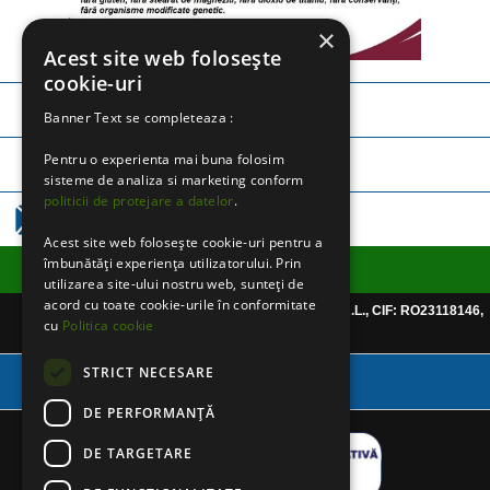
×
Acest site web folosește
cookie-uri
TELEFON:
0745 252 971
Banner Text se completeaza :
Pentru o experienta mai buna folosim
TELEFON:
0757 365 250
sisteme de analiza si marketing conform
politicii de protejare a datelor
.
EMAIL:
CLICK AICI
Acest site web folosește cookie-uri pentru a
îmbunătăți experiența utilizatorului. Prin
Informatii utile
utilizarea site-ului nostru web, sunteți de
acord cu toate cookie-urile în conformitate
Website detinut de CHRISPHARMABLUE S.R.L., CIF: RO23118146,
cu
Politica cookie
Reg.Com: J40/999/2008
STRICT NECESARE
Varianta Desktop
DE PERFORMANȚĂ
DE TARGETARE