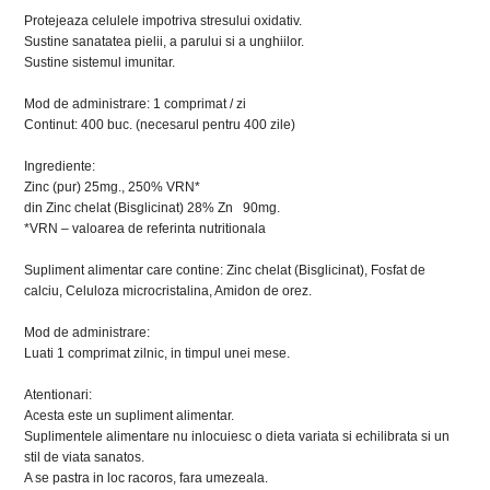
Protejeaza celulele impotriva stresului oxidativ.
Sustine sanatatea pielii, a parului si a unghiilor.
Sustine sistemul imunitar.
Mod de administrare: 1 comprimat / zi
Continut: 400 buc. (necesarul pentru 400 zile)
Ingrediente:
Zinc (pur) 25mg., 250% VRN*
din Zinc chelat (Bisglicinat) 28% Zn 90mg.
*VRN – valoarea de referinta nutritionala
Supliment alimentar care contine: Zinc chelat (Bisglicinat), Fosfat de
calciu, Celuloza microcristalina, Amidon de orez.
Mod de administrare:
Luati 1 comprimat zilnic, in timpul unei mese.
Atentionari:
Acesta este un supliment alimentar.
Suplimentele alimentare nu inlocuiesc o dieta variata si echilibrata si un
stil de viata sanatos.
A se pastra in loc racoros, fara umezeala.