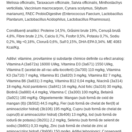
Melissa officinalis, Taraxacum officinale, Salvia officinalis, Minthostachys
verticillata, Vaccinium macrocarpon, Cynara scolymus, Silybum
marianum), FAEC ProbioDigestive (Enterococcus Faecium, Lactobacillus
Plantarum, Lactobacillus Acidophilus, Lactobacillus Rhamnosus).
Constituenți analitici: Proteine 14,5%, Grăsimi brute 19%, Cenușă brută
4,8%, Fibre brute 2,1%, Calciu 0,7%, Fosfor 0,5%, Potasiu 0,7%, Sodiu
0,2%, Mg <0,18%, Clorură 0,6%, Sulf 0,15%, DHA-EPA 0,34%. ME 4083
Kcal/Kg.
Aditivi: vitamine, provitamine și substanțe chimice definite cu efect analog:
Vitamina A (3a672a) 16000 UI/kg, Vitamina D3 (3a671) 1550 UI/kg,
Vitamina E (acetat de all-rac-alfa-tocoferil) (3a700) 110 mg/kg, Vitamina
K3 (3a710) 7 mg/kg, Vitamina B1 (3a820) 3 mg/kg, Vitamina B2 7 mg/kg,
Vitamina B6 (3a831) 3 mg/kg, Vitamina B12 0,04 mg/kg, Niacină (3a314)
18 mg/kg, Acid pantotenic (3a841) 16 mg/kg, Acid folic (3a316) 30 mg/kg,
Biotină (3a880) 4,4 mg/kg, Vitamina C (3a300) 100 mg/Kg, Betaină
(3a921) 180 mg/Kg. Oligoelemente: Mangan (sub formă de oxid de
mangan (II)) (3b502) 44,5 mg/Kg, Fier (sub formă de chelat de fier(II) al
aminoacizilor hidrat) (3b106) 195 mg/Kg, Cupru (sub formă de chelat de
cupru(II) al aminoacizilor hidrat) (3b406) 13 mg/Kg, Iod (sub formă de
iodură de potasiu) (3b201) 2,2 mg/kg, Seleniu (sub formă de selenit de
sodiu) (3b801) 0,33 mg/kg, Zinc (sub formă de chelat de zinc al
aminoacizilor hidrat) (3b606) 150 mg/kg. Aditivi tehnologici: Conservanți,