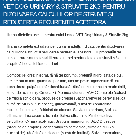
VET DOG URINARY & STRUVITE 2KG PENTRU
DIZOLVAREA CALCULILOR DE STRUVIT ȘI
REDUCEREA RECURENȚEI ACESTORA
Hrana dietetica uscata pentru caini Lenda VET Dog Urinary & Struvite 2kg
Hrană completă extrudată pentru câini adulți, indicată pentru dizolvarea
calculilor de struvit și reducerea recurenței acestora. Cu proprietăți de
subsaturare sau metastabilizare a urinei pentru dietele cu struvit și/sau cu
proprietăți de acidifiere a urinei.
Compoziție: orez integral, făină de porumb, proteină hidrolizată de pui,
ulei de pui rafinat, gluten de porumb, ulei de pește, lignoceluloză, ou
deshidratat, pulpă de măr deshidratată, făină de zooplancton marin (krill,
sursă de acizi grași Omega 3), Moringa oleifera, FAEC Complete (extract
de Yucca schidigera, produse de drojdie (Saccharomyces cerevisiae, ca
sursă de MOS și nucleotide), glucozamină, sulfat de condroitină,
metilsulfonilmetan, rădăcină de cicoare, Salvia rosmarinus, Melissa
officinalis, Taraxacum officinale, Salvia officinalis, Minthostachys
verticillata, Cynara scolymus, Silybum marianum), FAEC Digestive
(produse de drojdie (Saccharomyces cerevisiae, sursă de MOS și
nucleotide), rădăcină de cicoare (sursă de inulină), Salvia rosmarinus,