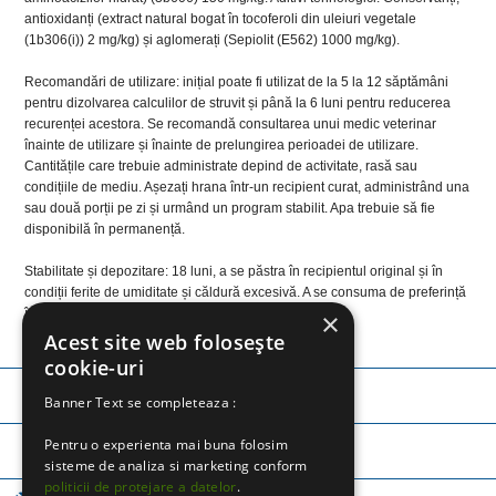
antioxidanți (extract natural bogat în tocoferoli din uleiuri vegetale
(1b306(i)) 2 mg/kg) și aglomerați (Sepiolit (E562) 1000 mg/kg).
Recomandări de utilizare: inițial poate fi utilizat de la 5 la 12 săptămâni
pentru dizolvarea calculilor de struvit și până la 6 luni pentru reducerea
recurenței acestora. Se recomandă consultarea unui medic veterinar
înainte de utilizare și înainte de prelungirea perioadei de utilizare.
Cantitățile care trebuie administrate depind de activitate, rasă sau
condițiile de mediu. Așezați hrana într-un recipient curat, administrând una
sau două porții pe zi și urmând un program stabilit. Apa trebuie să fie
disponibilă în permanență.
Stabilitate și depozitare: 18 luni, a se păstra în recipientul original și în
condiții ferite de umiditate și căldură excesivă. A se consuma de preferință
înainte de data inscriptionata pe ambalaj.
×
Acest site web folosește
cookie-uri
TELEFON:
0745 252 971
Banner Text se completeaza :
Pentru o experienta mai buna folosim
TELEFON:
0757 365 250
sisteme de analiza si marketing conform
politicii de protejare a datelor
.